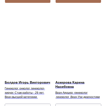
Болдов Игорь Викторович
Аскерова Карина
Насибовна
Гинеколог, онколог, гинеколог-
хирург. Стаж работы - 29 лет.
Врач Акушер -гинеколог
Врач высшей категории.
,гинеколог .Врач Узи диагностики