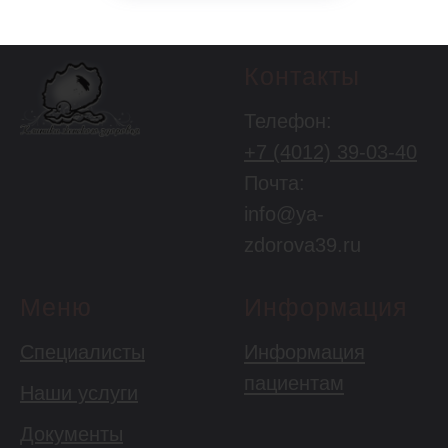
Контакты
Телефон:
+7 (4012) 39-03-40
Почта:
info@ya-
zdorova39.ru
Меню
Информация
Специалисты
Информация
пациентам
Наши услуги
Документы