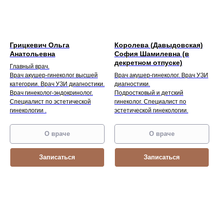
Грицкевич Ольга
Королева (Давыдовская)
Анатольевна
София Шамилевна (в
декретном отпуске)
Главный врач.
Врач акушер-гинеколог высшей
Врач акушер-гинеколог. Врач УЗИ
категории. Врач УЗИ диагностики.
диагностики.
Врач гинеколог-эндокринолог.
Подростковый и детский
Специалист по эстетической
гинеколог. Специалист по
гинекологии .
эстетической гинекологии.
О враче
О враче
Записаться
Записаться