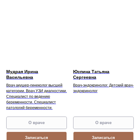
Мудрая Ирина
Юспина Татьяна
Васильевна
Сергеевна
Врач акушер-гинеколог высшей
Врач-эндокринолог. Детский врач-
категории. Врач УЗИ диагностики.
эндокринолог
Специалист по ведению
беременности. Специалист
патологий беременности.
О враче
О враче
Записаться
Записаться