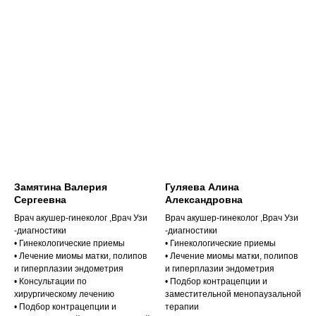
Замятина Валерия
Гуляева Алина
Сергеевна
Александровна
Врач акушер-гинеколог ,Врач Узи
Врач акушер-гинеколог ,Врач Узи
-диагностики
-диагностики
• Гинекологические приемы
• Гинекологические приемы
• Лечение миомы матки, полипов
• Лечение миомы матки, полипов
и гиперплазии эндометрия
и гиперплазии эндометрия
• Консультации по
• Подбор контрацепции и
хирургическому лечению
заместительной менопаузальной
• Подбор контрацепции и
терапии